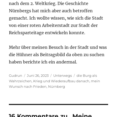
nach dem 2. Weltkrieg. Die Geschichte
Nürnbergs hat mich aber auch betroffen
gemacht. Ich wollte wissen, wie sich die Stadt
von einer roten Arbeiterstadt zur Stadt der
Reichsparteitage entwickeln konnte.
Mehr über meinen Besuch in der Stadt und was
die Hühner als Beitragsbild da oben zu suchen
haben berichte ich ein andermal.
Autor
Veröffentlicht
Kategorien
Schlagwörter
Gudrun
Juni 26, 2023
Unterwegs
die Burg als
am
Wahrzeichen
,
Krieg und Wiederaufbau danach
,
mein
Wunsch nach Frieden
,
Nürnberg
16 Kommentare zu „Meine