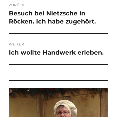
Beitragsnavigation
ZURÜCK
Besuch bei Nietzsche in
Vorheriger
Beitrag:
Röcken. Ich habe zugehört.
WEITER
Ich wollte Handwerk erleben.
Nächster
Beitrag: