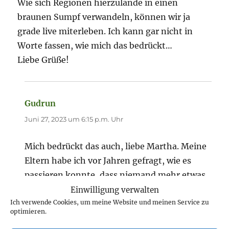
Wie sich Regionen hierzulande in einen
braunen Sumpf verwandeln, können wir ja
grade live miterleben. Ich kann gar nicht in
Worte fassen, wie mich das bedrückt…
Liebe Grüße!
Gudrun
sagt:
Juni 27, 2023 um 6:15 p.m. Uhr
Mich bedrückt das auch, liebe Martha. Meine
Eltern habe ich vor Jahren gefragt, wie es
passieren konnte, dass niemand mehr etwas
ausrichten konnte gegen die braune Pest und
Einwilligung verwalten
Ich verwende Cookies, um meine Website und meinen Service zu
wie es anfing. Wir haben viel darüber
optimieren.
gesprochen, so dass ich Vergleiche zur