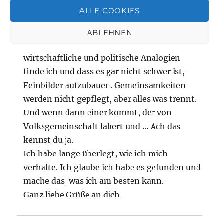
heutigen Zeit anstellen konnte. In Nürnberg
ALLE COOKIES
fand ich alles bestätigt, was meine Eltern von
damals gesagt haben und was m. M. heute
ABLEHNEN
wieder auf dem Weg zu sein scheint. Sogar
wirtschaftliche und politische Analogien
finde ich und dass es gar nicht schwer ist,
Feinbilder aufzubauen. Gemeinsamkeiten
werden nicht gepflegt, aber alles was trennt.
Und wenn dann einer kommt, der von
Volksgemeinschaft labert und … Ach das
kennst du ja.
Ich habe lange überlegt, wie ich mich
verhalte. Ich glaube ich habe es gefunden und
mache das, was ich am besten kann.
Ganz liebe Grüße an dich.