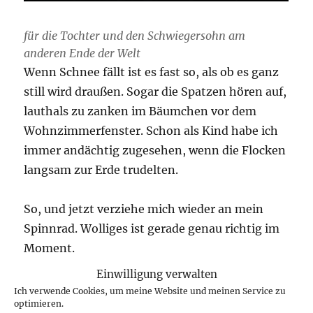
für die Tochter und den Schwiegersohn am
anderen Ende der Welt
Wenn Schnee fällt ist es fast so, als ob es ganz
still wird draußen. Sogar die Spatzen hören auf,
lauthals zu zanken im Bäumchen vor dem
Wohnzimmerfenster. Schon als Kind habe ich
immer andächtig zugesehen, wenn die Flocken
langsam zur Erde trudelten.
So, und jetzt verziehe mich wieder an mein
Spinnrad. Wolliges ist gerade genau richtig im
Moment.
Einwilligung verwalten
Veröffentlicht
Kategorien
Schlagwörter
November 18, 2022
Leipzig-Grünau
erster Schnee im
Ich verwende Cookies, um meine Website und meinen Service zu
am
zu
Spärherbst
,
Kälte
21 Kommentare
optimieren.
Ein