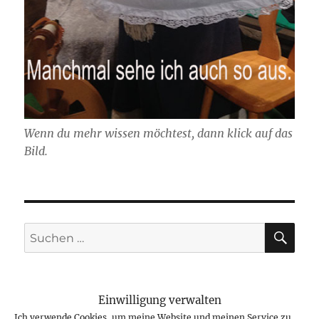
Wenn du mehr wissen möchtest, dann klick auf das
Bild.
SU
Suchen
nach:
Einwilligung verwalten
Ich verwende Cookies, um meine Website und meinen Service zu