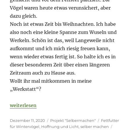
Vögel waren heute etwas verunsichert, aber
dazu gleich.
Noch ist etwas Zeit bis Weihnachten. Ich habe
also noch eine kleine Spanne zum Wuseln und
Werkeln. Schön ist das, weil Langeweile nicht
aufkommt und ich mich riesig freuen kann,
wenn wieder etwas fertig ist. So halte ich es in
dieser besonderen Zeit über einen längeren
Zeitraum auch zu Hause aus.
Wollt ihr mal mitkommen in meine
„Werkstatt“?
„Fettfutter für die Gäste am Fenster und verschiede
weiterlesen
Veröffentlicht
Kategorien
Schlagwörter
Dezember 11, 2020
Projekt "Selbermachen"
Fettfutter
am
für Wintervögel
,
Hoffnung und Licht
,
selber machen