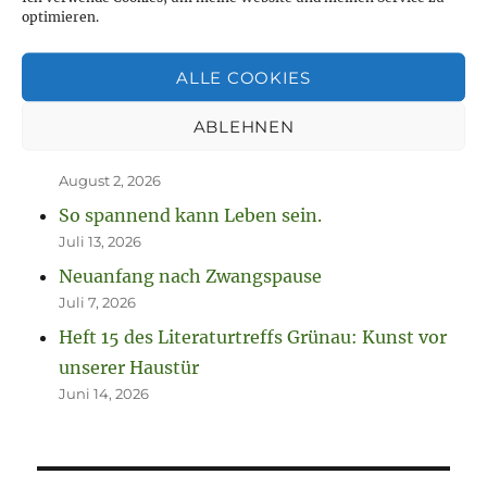
NEUESTE BEITRÄGE
optimieren.
Jetzt ist sie „drin“, die Anleitung zum
ALLE COOKIES
Fausthandschuhe stricken
August 7, 2026
ABLEHNEN
Neue Projekte und viel zu werkeln
August 2, 2026
So spannend kann Leben sein.
Juli 13, 2026
Neuanfang nach Zwangspause
Juli 7, 2026
Heft 15 des Literaturtreffs Grünau: Kunst vor
unserer Haustür
Juni 14, 2026