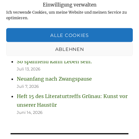
NEUESTE BEITRÄGE
Einwilligung verwalten
Ich verwende Cookies, um meine Website und meinen Service zu
Jetzt ist sie „drin“, die Anleitung zum
optimieren.
Fausthandschuhe stricken
August 7, 2026
ALLE COOKIES
Neue Projekte und viel zu werkeln
ABLEHNEN
August 2, 2026
So spannend kann Leben sein.
Juli 13, 2026
Neuanfang nach Zwangspause
Juli 7, 2026
Heft 15 des Literaturtreffs Grünau: Kunst vor
unserer Haustür
Juni 14, 2026