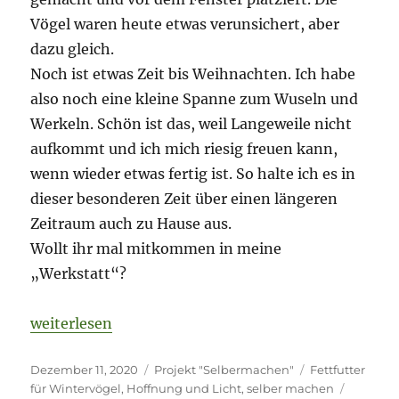
Vögel waren heute etwas verunsichert, aber
dazu gleich.
Noch ist etwas Zeit bis Weihnachten. Ich habe
also noch eine kleine Spanne zum Wuseln und
Werkeln. Schön ist das, weil Langeweile nicht
aufkommt und ich mich riesig freuen kann,
wenn wieder etwas fertig ist. So halte ich es in
dieser besonderen Zeit über einen längeren
Zeitraum auch zu Hause aus.
Wollt ihr mal mitkommen in meine
„Werkstatt“?
„Fettfutter für die Gäste am Fenster und verschiede
weiterlesen
Veröffentlicht
Kategorien
Schlagwörter
Dezember 11, 2020
Projekt "Selbermachen"
Fettfutter
am
für Wintervögel
,
Hoffnung und Licht
,
selber machen