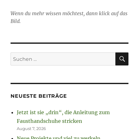
im
Wenn du mehr wissen möchtest, dann klick auf das
Schatten
wäre
Bild.
nicht
schlecht.
SU
Suchen
nach:
NEUESTE BEITRÄGE
Jetzt ist sie „drin“, die Anleitung zum
Fausthandschuhe stricken
August 7, 2026
Neue Projekte und viel zu werkeln