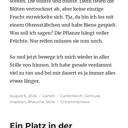
stehen. Die blühte und blühte. Dann fielen die
Blüten vertrocknet ab, aber keine einzige
Frucht entwickelte sich. Tja, da bin ich los mit
einem Ohrenstäbchen und habe Biene gespielt.
Was soll ich sagen? Die Pflanze hängt voller
Früchte. Nur reifen müssen sie nun noch.
So und jetzt bewege ich mich wieder in aller
Stille von hinnen. Ich habe gerade verdammt
viel zu tun und bei mir dauert es ja immer alles
etwas länger.
Veröffentlicht
Kategorien
Schlagwörter
August 6, 2024
Garten
Gartenteich
,
Gemüse
,
am
zu
Insekten
,
Rheuma
,
Stille
12 Kommentare
Verschiedene
Arten
von
Ein Platz in der
Stille