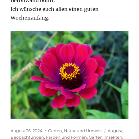
Betonwand bohrt.
Ich wünsche euch allen einen guten
Wochenanfang.
Veröffentlicht
Kategorien
Schlagwörter
August 26, 2024
Garten
,
Natur und Umwelt
August
,
am
Beobachtungen
,
Farben und Formen
,
Garten
,
Insekten
,