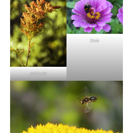
Zinie
Mädesüß