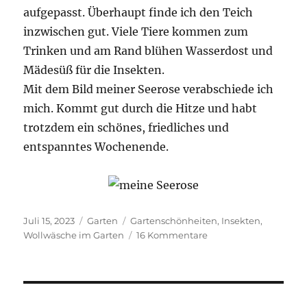
aufgepasst. Überhaupt finde ich den Teich
inzwischen gut. Viele Tiere kommen zum
Trinken und am Rand blühen Wasserdost und
Mädesüß für die Insekten.
Mit dem Bild meiner Seerose verabschiede ich
mich. Kommt gut durch die Hitze und habt
trotzdem ein schönes, friedliches und
entspanntes Wochenende.
Veröffentlicht
Kategorien
Schlagwörter
Juli 15, 2023
Garten
Gartenschönheiten
,
Insekten
,
am
zu
Wollwäsche im Garten
16 Kommentare
Ein
Platz
in
der
Wollwäsche