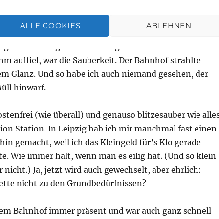
ich ist. Die Haupthalle des Bahnhofs mit ihrer
, dem Marmorfussboden und seinen hohen
ALLE COOKIES
ABLEHNEN
rahlt Ruhe und Gelassenheit aus. Läden sind stilvoll in
egriert und es gibt auch noch gemütliche Ruhebereiche.
m auffiel, war die Sauberkeit. Der Bahnhof strahlte
nem Glanz. Und so habe ich auch niemand gesehen, der
üll hinwarf.
ostenfrei (wie überall) und genauso blitzesauber wie alle
ion Station. In Leipzig hab ich mir manchmal fast einen
in gemacht, weil ich das Kleingeld für’s Klo gerade
te. Wie immer halt, wenn man es eilig hat. (Und so klein
r nicht.) Ja, jetzt wird auch gewechselt, aber ehrlich:
lette nicht zu den Grundbedürfnissen?
 dem Bahnhof immer präsent und war auch ganz schnell