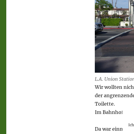
L.A. Union Statio
Wir wollten nic
der angrenzende
Toilette.
Im Bahnhof mach
Ic
Da war einmal d