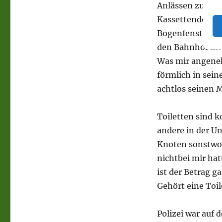
Anlässen zugängl
Kassettendecke
Bogenfenstern st
den Bahnhof int
Was mir angeneh
förmlich in sei
achtlos seinen M
Toiletten sind k
andere in der Un
Knoten sonstwoh
nichtbei mir hat
ist der Betrag ga
Gehört eine Toi
Polizei war auf