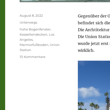
Veröffentlicht
August 8, 2022
Gegenüber der Ol
am
Kategorien
Unterwegs
befindet sich di
Schlagwörter
hohe Bogenfenster
,
Die Archtitektur
Kassettendecken
,
Los
Die Union Statio
Angeles
,
wurde jetzt erst
Marmorfußboden
,
Union
Station
wirklich.
zu
10 Kommentare
Die
L.A.
Union
Station,
einer
der
schönsten
Bahnhöfe
der
Welt.