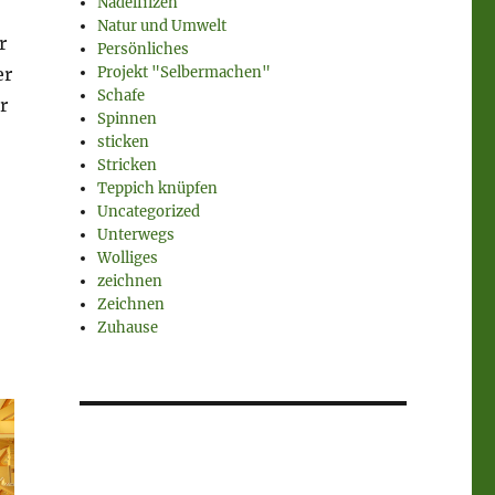
Nadelfilzen
Natur und Umwelt
r
Persönliches
er
Projekt "Selbermachen"
Schafe
r
Spinnen
sticken
Stricken
Teppich knüpfen
Uncategorized
Unterwegs
Wolliges
zeichnen
Zeichnen
Zuhause