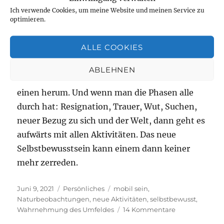
Hach, heute ist ein schöner Tag. Alle kruden
Ich verwende Cookies, um meine Website und meinen Service zu
optimieren.
Gedanken: „Warum denn immer ich?“ und so
ähnlich sind wie weggeblasen. Ich glaube, man
ALLE COOKIES
braucht immer ein Weilchen, um alles zu
verarbeiten, was passiert, gesundheitlich, im
ABLEHNEN
Job, in der Gesellschaft und unmittelbat um
einen herum. Und wenn man die Phasen alle
durch hat: Resignation, Trauer, Wut, Suchen,
neuer Bezug zu sich und der Welt, dann geht es
aufwärts mit allen Aktivitäten. Das neue
Selbstbewusstsein kann einem dann keiner
mehr zerreden.
Veröffentlicht
Kategorien
Schlagwörter
Juni 9, 2021
Persönliches
mobil sein
,
am
Naturbeobachtungen
,
neue Aktivitäten
,
selbstbewusst
,
zu
Wahrnehmung des Umfeldes
14 Kommentare
Bald