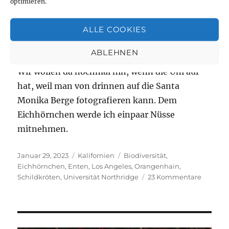
optimieren.
hatte im entscheidenden Moment den
Objektivdeckel noch drauf. Das machte alles gar
ALLE COOKIES
nichts, denn er wartete geduldig, bis ich mich
ABLEHNEN
ausgemoscht hatte.
Wir wollen da nochmal hin, wenn die Uni auf
hat, weil man von drinnen auf die Santa
Monika Berge fotografieren kann. Dem
Eichhörnchen werde ich einpaar Nüsse
mitnehmen.
Veröffentlicht
Kategorien
Schlagwörter
Januar 29, 2023
Kalifornien
Biodiversität
,
am
Eichhörnchen
,
Enten
,
Los Angeles
,
Orangenhain
,
zu
Schildkröten
,
Universität Northridge
23 Kommentare
An
der
Californ
State