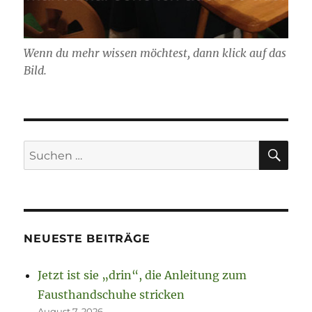
Wenn du mehr wissen möchtest, dann klick auf das
Bild.
SU
Suchen
nach:
NEUESTE BEITRÄGE
Jetzt ist sie „drin“, die Anleitung zum
Fausthandschuhe stricken
August 7, 2026