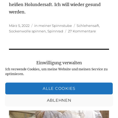
heißen Holundersaft. Ich will wieder gesund
werden.
Veröffentlicht
Kategorien
Schlagwörter
März 5, 2022
in meiner Spinnstube
Schlehensaft
,
am
zu
Sockenwolle spinnen
,
Spinnrad
27 Kommentare
Trost
am
Spinnrad.
Einwilligung verwalten
Ich verwende Cookies, um meine Website und meinen Service zu
optimieren.
ALLE COOKIES
ABLEHNEN