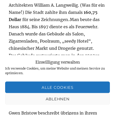
Architekten William A. Langweilig. (Was für ein
Name!) Die Stadt zahlte ihm damals
160,75
Dollar
für seine Zeichnungen.
Man beute das
Haus 1884. Bis 1897 diente es als Feuerwehr.
Danach wurde das Gebäude als Salon,
Zigarrenladen, Poolraum, „seedy Hotel“,
chinesischer Markt und Drogerie genutzt.
Das Gebäude restaurierte man in den 1950er
Einwilligung verwalten
Jahren und eröffnete es 1960 als
Ich verwende Cookies, um meine Website und meinen Service zu
Feuerwehrmuseumt.
optimieren.
Ich musste natürlich herausbekommen, was
ALLE COOKIES
ein
seedy Hotel
ist. Seedy heißt in der
Übersetzung „zwielichtig“. Sich das nun alles
ABLEHNEN
vorzustellen überlasse ich eurer Phantasie.
Gwen Bristow beschreibt übrigens in ihrem