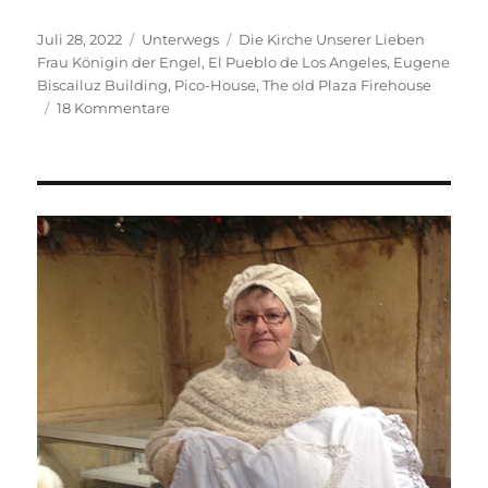
Veröffentlicht
Kategorien
Schlagwörter
Juli 28, 2022
Unterwegs
Die Kirche Unserer Lieben
am
Frau Königin der Engel
,
El Pueblo de Los Angeles
,
Eugene
Biscailuz Building
,
Pico-House
,
The old Plaza Firehouse
zu
18 Kommentare
El
Pueblo
de
Los
Angeles.
Ein
Blick
auf
den
ältesten
Teil
der
Stadt.