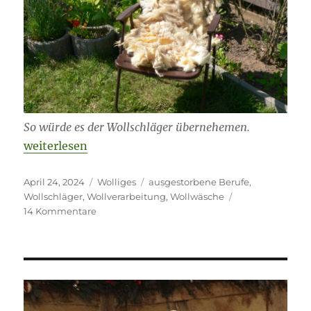
So würde es der Wollschläger übernehemen.
„Ausgestorbene Berufe: Der Wollschläger“
weiterlesen
Veröffentlicht
Kategorien
Schlagwörter
April 24, 2024
Wolliges
ausgestorbene Berufe
,
am
Wollschläger
,
Wollverarbeitung
,
Wollwäsche
zu
14 Kommentare
Ausgestorbene
Berufe:
Der
Wollschläger