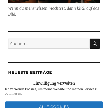
Wenn du mehr wissen möchtest, dann klick auf das
Bild.
SU
Suchen
nach:
NEUESTE BEITRÄGE
Einwilligung verwalten
Jetzt ist sie „drin“, die Anleitung zum
Ich verwende Cookies, um meine Website und meinen Service zu
Fausthandschuhe stricken
optimieren.
August 7, 2026
Neue Projekte und viel zu werkeln
ALLE COOKIES