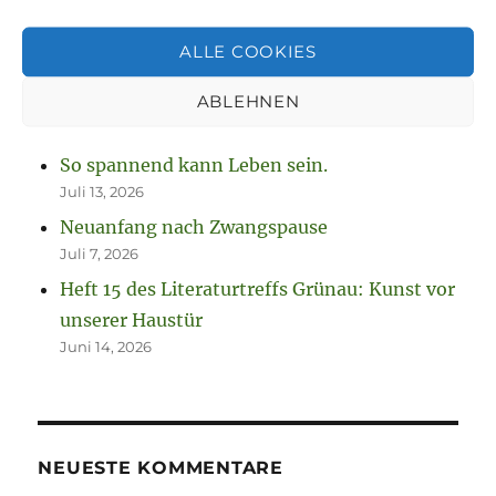
Jetzt ist sie „drin“, die Anleitung zum
Fausthandschuhe stricken
ALLE COOKIES
August 7, 2026
ABLEHNEN
Neue Projekte und viel zu werkeln
August 2, 2026
So spannend kann Leben sein.
Juli 13, 2026
Neuanfang nach Zwangspause
Juli 7, 2026
Heft 15 des Literaturtreffs Grünau: Kunst vor
unserer Haustür
Juni 14, 2026
NEUESTE KOMMENTARE