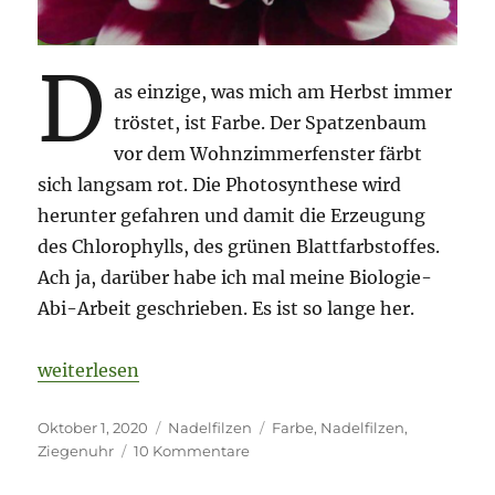
D
as einzige, was mich am Herbst immer
tröstet, ist Farbe. Der Spatzenbaum
vor dem Wohnzimmerfenster färbt
sich langsam rot. Die Photosynthese wird
herunter gefahren und damit die Erzeugung
des Chlorophylls, des grünen Blattfarbstoffes.
Ach ja, darüber habe ich mal meine Biologie-
Abi-Arbeit geschrieben. Es ist so lange her.
„Farbe im Herbst und die Geschichte meiner Ziegen
weiterlesen
Veröffentlicht
Kategorien
Schlagwörter
Oktober 1, 2020
Nadelfilzen
Farbe
,
Nadelfilzen
,
am
zu
Ziegenuhr
10 Kommentare
Farbe