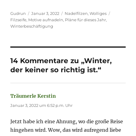
Autor
Veröffentlicht
Kategorien
Schlagwört
Gudrun
Januar 3, 2022
Nadelfilzen
,
Wolliges
am
Filzseife
,
Motive aufnadeln
,
Pläne für dieses Jahr
,
Winterbeschäftigung
14 Kommentare zu „Winter,
der keiner so richtig ist.“
Träumerle Kerstin
sagt:
Januar 3, 2022 um 6:52 p.m. Uhr
Jetzt habe ich eine Ahnung, wo die große Reise
hingehen wird. Wow, das wird aufregend liebe