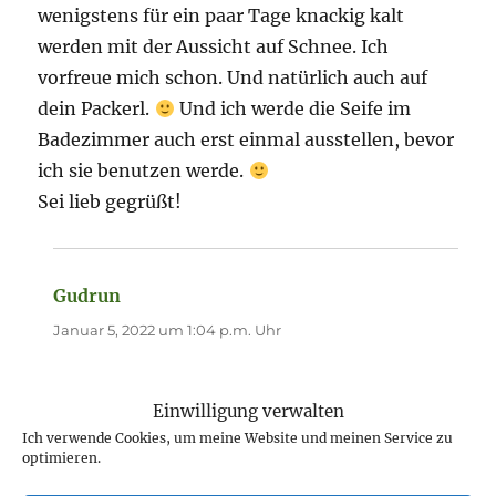
wenigstens für ein paar Tage knackig kalt
werden mit der Aussicht auf Schnee. Ich
vorfreue mich schon. Und natürlich auch auf
dein Packerl.
Und ich werde die Seife im
Badezimmer auch erst einmal ausstellen, bevor
ich sie benutzen werde.
Sei lieb gegrüßt!
Gudrun
sagt:
Januar 5, 2022 um 1:04 p.m. Uhr
Das gibt bestimmt wieder feine Fotos vor
Einwilligung verwalten
malerischer Kulisse. Ich kann verstehen, dass
Ich verwende Cookies, um meine Website und meinen Service zu
du dich sehr freust.
optimieren.
Die Seife ist nun unterwegs. Ich denke, sie ist