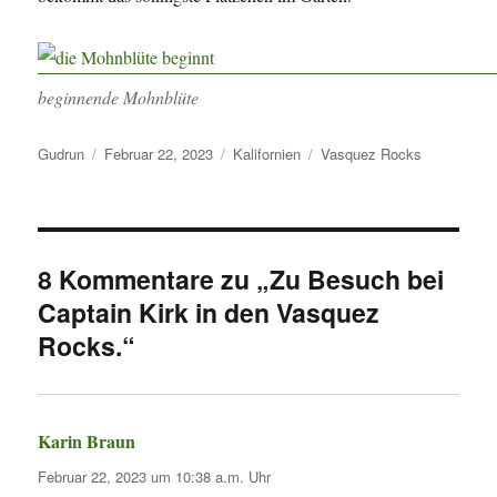
beginnende Mohnblüte
Autor
Veröffentlicht
Kategorien
Schlagwörter
Gudrun
Februar 22, 2023
Kalifornien
Vasquez Rocks
am
8 Kommentare zu „Zu Besuch bei
Captain Kirk in den Vasquez
Rocks.“
Karin Braun
sagt:
Februar 22, 2023 um 10:38 a.m. Uhr