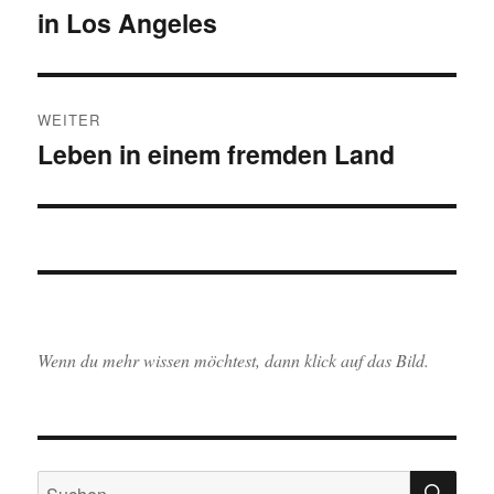
in Los Angeles
Beitrag:
WEITER
Leben in einem fremden Land
Nächster
Beitrag:
Wenn du mehr wissen möchtest, dann klick auf das Bild.
SU
Suchen