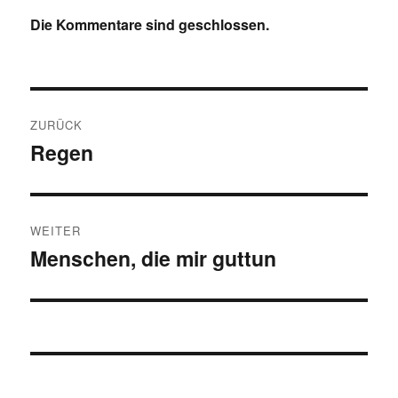
Die Kommentare sind geschlossen.
Beitragsnavigation
ZURÜCK
Regen
Vorheriger
Beitrag:
WEITER
Menschen, die mir guttun
Nächster
Beitrag: