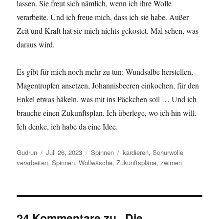
lassen. Sie freut sich nämlich, wenn ich ihre Wolle
verarbeite. Und ich freue mich, dass ich sie habe. Außer
Zeit und Kraft hat sie mich nichts gekostet. Mal sehen, was
daraus wird.
Es gibt für mich noch mehr zu tun: Wundsalbe herstellen,
Magentropfen ansetzen, Johannisbeeren einkochen, für den
Enkel etwas häkeln, was mit ins Päckchen soll … Und ich
brauche einen Zukunftsplan. Ich überlege, wo ich hin will.
Ich denke, ich habe da eine Idee.
Autor
Veröffentlicht
Kategorien
Schlagwörter
Gudrun
Juli 26, 2023
Spinnen
kardieren
,
Schurwolle
am
verarbeiten
,
Spinnen
,
Wollwäsche
,
Zukunftspläne
,
zwirnen
24 Kommentare zu „Die