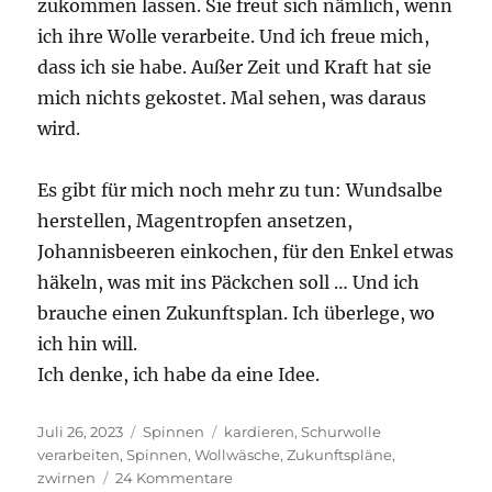
zukommen lassen. Sie freut sich nämlich, wenn
ich ihre Wolle verarbeite. Und ich freue mich,
dass ich sie habe. Außer Zeit und Kraft hat sie
mich nichts gekostet. Mal sehen, was daraus
wird.
Es gibt für mich noch mehr zu tun: Wundsalbe
herstellen, Magentropfen ansetzen,
Johannisbeeren einkochen, für den Enkel etwas
häkeln, was mit ins Päckchen soll … Und ich
brauche einen Zukunftsplan. Ich überlege, wo
ich hin will.
Ich denke, ich habe da eine Idee.
Veröffentlicht
Kategorien
Schlagwörter
Juli 26, 2023
Spinnen
kardieren
,
Schurwolle
am
verarbeiten
,
Spinnen
,
Wollwäsche
,
Zukunftspläne
,
zu
zwirnen
24 Kommentare