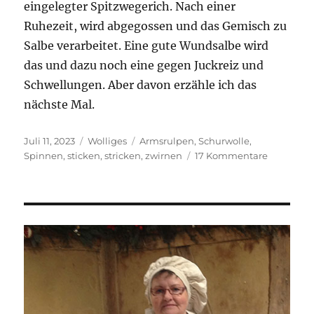
eingelegter Spitzwegerich. Nach einer
Ruhezeit, wird abgegossen und das Gemisch zu
Salbe verarbeitet. Eine gute Wundsalbe wird
das und dazu noch eine gegen Juckreiz und
Schwellungen. Aber davon erzähle ich das
nächste Mal.
Veröffentlicht
Kategorien
Schlagwörter
Juli 11, 2023
Wolliges
Armsrulpen
,
Schurwolle
,
am
zu
Spinnen
,
sticken
,
stricken
,
zwirnen
17 Kommentare
Spinnert
bin
ich
nicht,
aber
spinnen
muss
ich
mal
wieder.