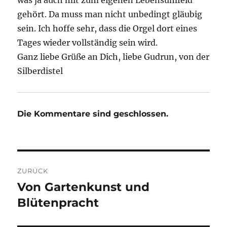
was ja auch mit zum eigenen Lebensumfeld
gehört. Da muss man nicht unbedingt gläubig
sein. Ich hoffe sehr, dass die Orgel dort eines
Tages wieder vollständig sein wird.
Ganz liebe Grüße an Dich, liebe Gudrun, von der
Silberdistel
Die Kommentare sind geschlossen.
Beitragsnavigation
ZURÜCK
Von Gartenkunst und
Vorheriger
Beitrag:
Blütenpracht