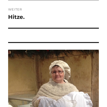
WEITER
Hitze.
Nächster
Beitrag: