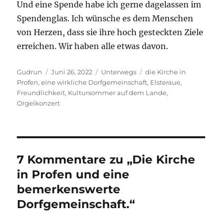
Und eine Spende habe ich gerne dagelassen im
Spendenglas. Ich wünsche es dem Menschen
von Herzen, dass sie ihre hoch gesteckten Ziele
erreichen. Wir haben alle etwas davon.
Autor
Veröffentlicht
Kategorien
Schlagwörter
Gudrun
Juni 26, 2022
Unterwegs
die Kirche in
am
Profen
,
eine wirkliche Dorfgemeinschaft
,
Elsteraue
,
Freundlichkeit
,
Kultursommer auf dem Lande
,
Orgelkonzert
7 Kommentare zu „Die Kirche
in Profen und eine
bemerkenswerte
Dorfgemeinschaft.“