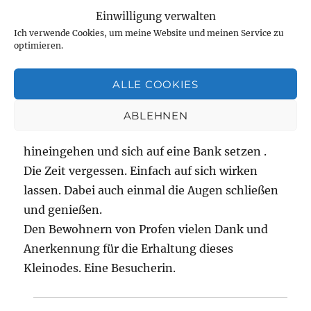
Einwilligung verwalten
Ich verwende Cookies, um meine Website und meinen Service zu
eine Besucherin
sagt:
optimieren.
Juni 26, 2022 um 1:04 p.m. Uhr
ALLE COOKIES
Geschichtliches hast Du schon angesprochen.
Und ich kann nur hinzufügen bitte nicht vorbei
ABLEHNEN
fahren, sondern einfach besuchen. Einfach
hineingehen und sich auf eine Bank setzen .
Die Zeit vergessen. Einfach auf sich wirken
lassen. Dabei auch einmal die Augen schließen
und genießen.
Den Bewohnern von Profen vielen Dank und
Anerkennung für die Erhaltung dieses
Kleinodes. Eine Besucherin.