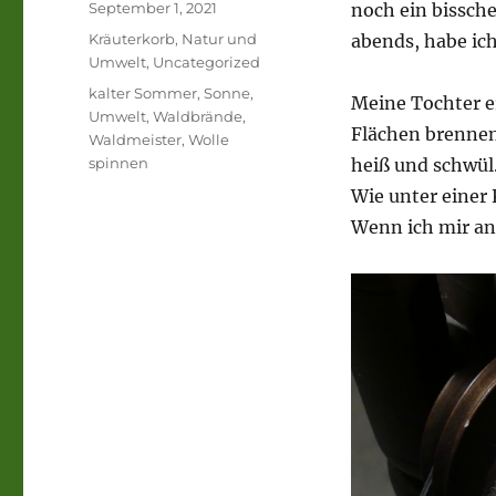
Veröffentlicht
September 1, 2021
noch ein bissch
am
Kategorien
Kräuterkorb
,
Natur und
abends, habe ic
Umwelt
,
Uncategorized
Schlagwörter
kalter Sommer
,
Sonne
,
Meine Tochter e
Umwelt
,
Waldbrände
,
Flächen brennen,
Waldmeister
,
Wolle
spinnen
heiß und schwül.
Wie unter einer 
Wenn ich mir ans