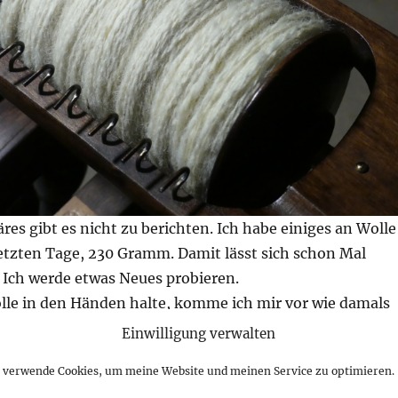
res gibt es nicht zu berichten. Ich habe einiges an Wolle
etzten Tage, 230 Gramm. Damit lässt sich schon Mal
 Ich werde etwas Neues probieren.
lle in den Händen halte, komme ich mir vor wie damals
 und den beiden Hunden. Da konnte ich mir das Wetter
Einwilligung verwalten
ssuchen, aber ich musste zu den Schafen, egal ob es
h verwende Cookies, um meine Website und meinen Service zu optimieren.
 Sonne schien. Solche belastende Gedanken, wie ich sie