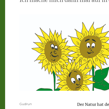
Autor
Gudrun
Der Natur hat de