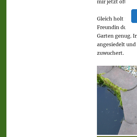
mir jetzt oft ma
Gleich holt mich
Freundin dort m
Garten genug. I
angesiedelt und
zuwuchert.