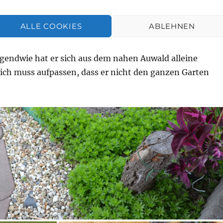
che, hatte ich damals allerdings nicht.
ALLE COOKIES
ABLEHNEN
 die Freundin ab. Wir wollen in die Elsteraue fahren. Die
öchte Waldmeister pflanzen und davon habe ich im
rgendwie hat er sich aus dem nahen Auwald alleine
 ich muss aufpassen, dass er nicht den ganzen Garten