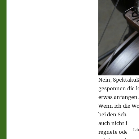
Nein, Spektakulä
gesponnen die l
etwas anfangen.
Wenn ich die Wo
bei den Schafen
auch nicht herau
Ic
regnete oder die