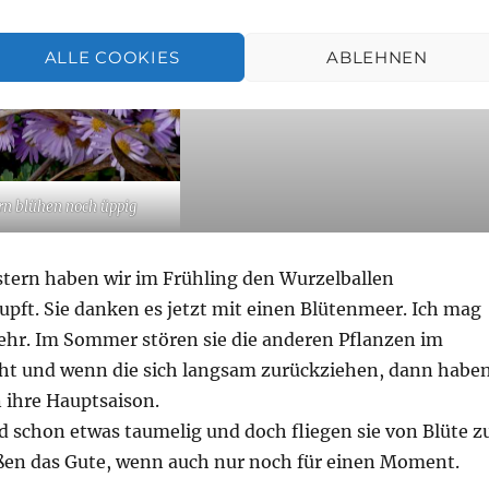
Gutes auch für sie, für einen Moment
ALLE COOKIES
ABLEHNEN
rn blühen noch üppig
stern haben wir im Frühling den Wurzelballen
pft. Sie danken es jetzt mit einen Blütenmeer. Ich mag
sehr. Im Sommer stören sie die anderen Pflanzen im
ht und wenn die sich langsam zurückziehen, dann habe
 ihre Hauptsaison.
d schon etwas taumelig und doch fliegen sie von Blüte z
ßen das Gute, wenn auch nur noch für einen Moment.