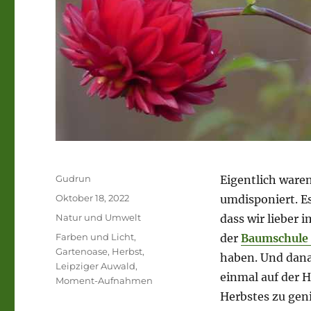
Autor
Gudrun
Eigentlich waren
Veröffentlicht
Oktober 18, 2022
umdisponiert. E
am
Kategorien
Natur und Umwelt
dass wir lieber
Schlagwörter
Farben und Licht
,
der
Baumschule
Gartenoase
,
Herbst
,
haben. Und danac
Leipziger Auwald
,
einmal auf der H
Moment-Aufnahmen
Herbstes zu gen