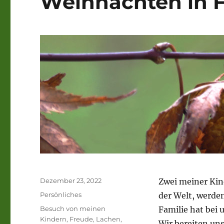
Weihnachten in F
Veröffentlicht
Dezember 23, 2022
Zwei meiner Kin
am
Kategorien
Persönliches
der Welt, werde
Schlagwörter
Besuch von meinen
Familie hat bei 
Kindern
,
Freude
,
Lachen
,
Wir bereiten uns