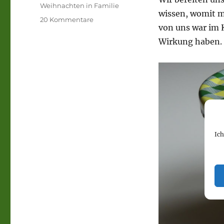
Weihnachten in Familie
wissen, womit m
zu
20 Kommentare
von uns war im K
Weihnachten
in
Wirkung haben.
Familie
Ic