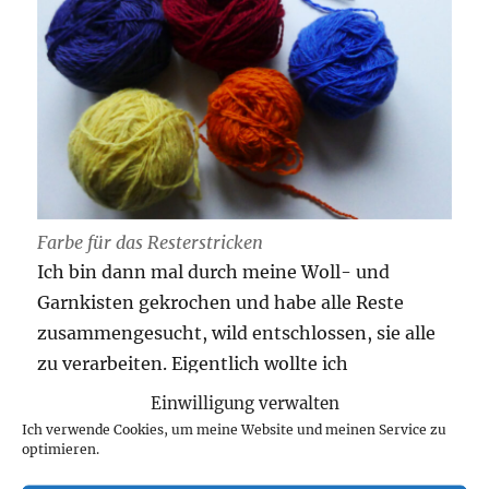
Farbe für das Resterstricken
Ich bin dann mal durch meine Woll- und
Garnkisten gekrochen und habe alle Reste
zusammengesucht, wild entschlossen, sie alle
zu verarbeiten. Eigentlich wollte ich
Ringelsocken stricken, habe mich aber dann
Einwilligung verwalten
doch für Muster entschieden. Es gibt ja Garn zu
Ich verwende Cookies, um meine Website und meinen Service zu
optimieren.
kaufen, bei dem sich ein Muster beim Stricken
ergibt. Ich stricke das Muster lieber selber.