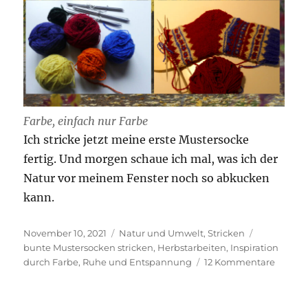
Farbe, einfach nur Farbe
Ich stricke jetzt meine erste Mustersocke
fertig. Und morgen schaue ich mal, was ich der
Natur vor meinem Fenster noch so abkucken
kann.
Veröffentlicht
Kategorien
Schlagwört
November 10, 2021
Natur und Umwelt
,
Stricken
am
bunte Mustersocken stricken
,
Herbstarbeiten
,
Inspiration
zu
durch Farbe
,
Ruhe und Entspannung
12 Kommentare
Sehnsu
nach
Farbe.