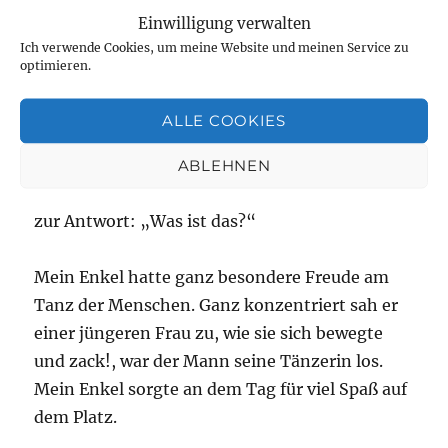
Einwilligung verwalten
Herumkommandieren, wo ich gerade mal hin
Ich verwende Cookies, um meine Website und meinen Service zu
musste, wollte ich nicht. Ich hatte nie den
optimieren.
richtigen Standort, aber ich will die Bilder
dennoch zeigen, die Lebensfreude der
ALLE COOKIES
Menschen auf dem El Pueblo de Los Angeles.
Wenn man sie am Abend fragen würde, ob sie
ABLEHNEN
sich einsam fühlen, dann bekäme man sicher
zur Antwort: „Was ist das?“
Mein Enkel hatte ganz besondere Freude am
Tanz der Menschen. Ganz konzentriert sah er
einer jüngeren Frau zu, wie sie sich bewegte
und zack!, war der Mann seine Tänzerin los.
Mein Enkel sorgte an dem Tag für viel Spaß auf
dem Platz.