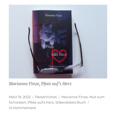
Marianne Finze, Pfote auf’s Herz
Veröffentlicht
Kategorien
Schlagwörter
März 19, 2022
Persönliches
Marianne Finze
,
Mut zum
am
Schreiben
,
Pfote auf's Herz
,
Silberdistels Buch
zu
14 Kommentare
Pfote