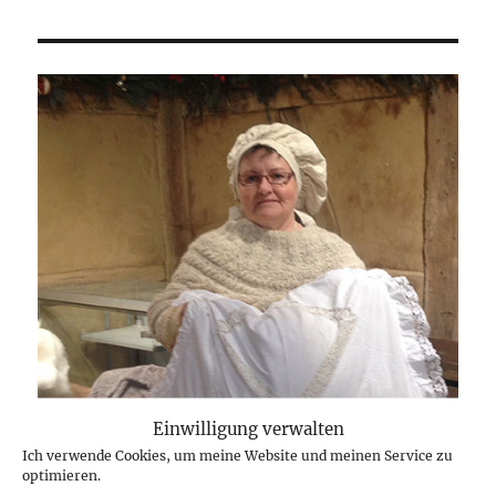
auf’s
Herz-
ein
Buch.
Einwilligung verwalten
Ich verwende Cookies, um meine Website und meinen Service zu
optimieren.