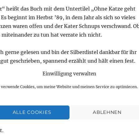
rz“ heißt das Buch mit dem Untertilel „Ohne Katze geht
 Es beginnt im Herbst ’89, in dem Jahr als sich so vieles
enzen waren offen und der Kater Schnups verschwand. O
 miteinander zu tun hat verrate ich nicht.
h gerne gelesen und bin der Silberdistel dankbar für ihr
 gut geschrieben, spannend erzählt und hält einen fest.
rz“ ist ein guter Titel, denn die Silberdistel Marianne
Einwilligung verwalten
mir ohne ihre pelzigen Mitbewohner nicht vorstellen.
h verwende Cookies, um meine Website und meinen Service zu optimieren.
öchte ich heute aber noch sagen.
 Blogger, die ich sehr bewundere ob ihrer Art zu schreib
ALLE COOKIES
ABLEHNEN
zu spielen. Ich weiß auch, dass sich mancher mit dem
ein eigenes Buch zu gestalten. Piri, Emil, Freidenkerin –
t.