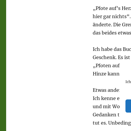
„Pfote auf’s He
hier gar nichts“.
änderte. Die Gr
das beides etwas
Ich habe das Buc
Geschenk. Es ist
„Pfoten auf’s He
Hinze kann ich 
Ic
Etwas anderes m
Ich kenne einige
und mit Worten 
Gedanken trägt, 
tut es. Unbeding