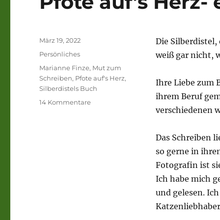
Pfote auf’s Herz- 
Veröffentlicht
März 19, 2022
Die Silberdistel
am
Kategorien
Persönliches
weiß gar nicht, w
Schlagwörter
Marianne Finze
,
Mut zum
Schreiben
,
Pfote auf's Herz
,
Ihre Liebe zum B
Silberdistels Buch
ihrem Beruf gema
zu
14 Kommentare
verschiedenen w
Pfote
auf’s
Herz-
Das Schreiben li
ein
so gerne in ihre
Buch.
Fotografin ist s
Ich habe mich g
und gelesen. Ich
Katzenliebhaber