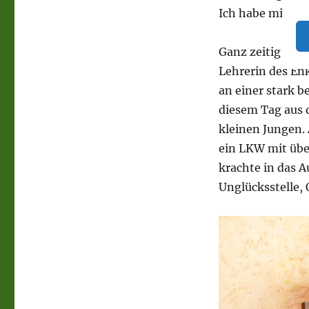
ist
Ich habe mich d
überall
gegenwärtig
Ganz zeitig am 
Lehrerin des Enk
an einer stark b
diesem Tag aus 
kleinen Jungen.
ein LKW mit übe
krachte in das A
Unglücksstelle,