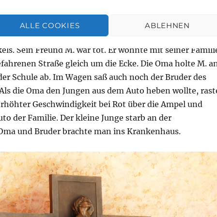
ann doch dazu entschlossen.
ALLE COOKIES
ABLEHNEN
Morgen bekam meine Tochter eine Nachricht von der
els. Sein Freund M. war tot. Er wohnte mit seiner Famili
efahrenen Straße gleich um die Ecke. Die Oma holte M. a
der Schule ab. Im Wagen saß auch noch der Bruder des
 Als die Oma den Jungen aus dem Auto heben wollte, rast
rhöhter Geschwindigkeit bei Rot über die Ampel und
uto der Familie. Der kleine Junge starb an der
 Oma und Bruder brachte man ins Krankenhaus.