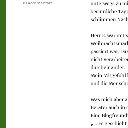
zu
10 Kommentare
unterwegs zu mi
Nachtrag
besinnliche Tage
zum
schlimmen Nachr
Weihnachtsmarkt
Herr E. war mit 
Weihnachtsmarkt
passiert war. Da
nicht verarbeiten
durcheinander.
Mein Mitgefühl 
und die Mensch
Was mich aber auf
Berater auch in 
Eine Blogfreundi
„… Es geschieht 