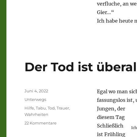
verfluche, an w
Gier…“
Ich habe heute 
Der Tod ist übera
Veröffentlicht
Juni 4, 2022
Egal wo man sic
am
Kategorien
Unterwegs
fassungslos ist
Schlagwörter
Hilfe
,
Tabu
,
Tod
,
Trauer
,
Jungen, der auc
Wahrheiten
diesem Tag alles
zu
22 Kommentare
Schließlich steh
Ic
Der
ist Frühling, m
Tod