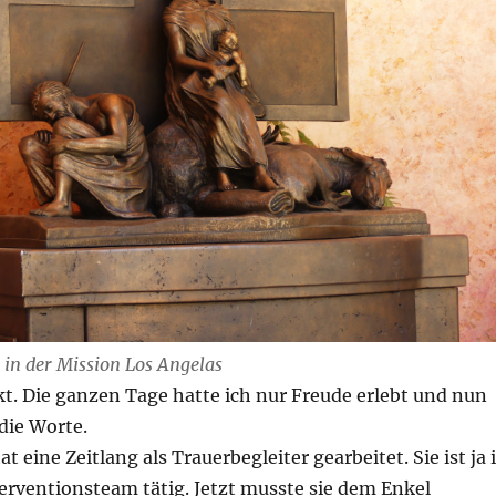
 in der Mission Los Angelas
t. Die ganzen Tage hatte ich nur Freude erlebt und nun
 die Worte.
 eine Zeitlang als Trauerbegleiter gearbeitet. Sie ist ja 
erventionsteam tätig. Jetzt musste sie dem Enkel