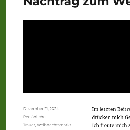
Nachtrag zum W
Veröffentlicht
Dezember 21, 2024
Im letzten Beitr
am
Kategorien
Persönliches
drücken mich Ge
Schlagwörter
Trauer
,
Weihnachtsmarkt
Ich freute mich