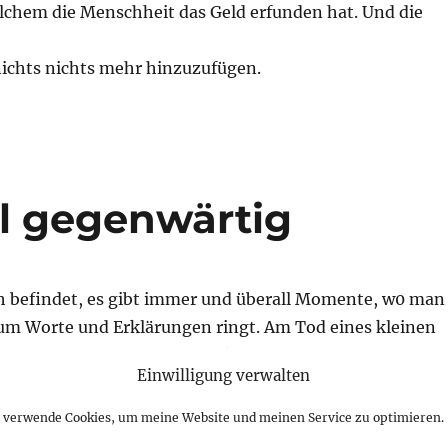
elchem die Menschheit das Geld erfunden hat. Und die
nichts nichts mehr hinzuzufügen.
ll gegenwärtig
h befindet, es gibt immer und überall Momente, w0 man
, um Worte und Erklärungen ringt. Am Tod eines kleinen
h noch der Freund meines Enkels war, überschattete an
Einwilligung verwalten
. Ich habe lange überlegt, ob ich dazu schreiben soll.
t gerade jetzt bei uns ein langes Wochenende bevor und 
h verwende Cookies, um meine Website und meinen Service zu optimieren.
it Blumen und schönen Aussichten.