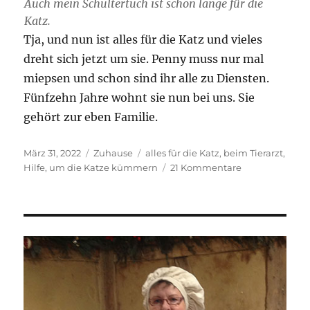
Auch mein Schultertuch ist schon lange für die
Katz.
Tja, und nun ist alles für die Katz und vieles
dreht sich jetzt um sie. Penny muss nur mal
miepsen und schon sind ihr alle zu Diensten.
Fünfzehn Jahre wohnt sie nun bei uns. Sie
gehört zur eben Familie.
Veröffentlicht
Kategorien
Schlagwörter
März 31, 2022
Zuhause
alles für die Katz
,
beim Tierarzt
,
am
zu
Hilfe
,
um die Katze kümmern
21 Kommentare
Alles
für
die
Katz