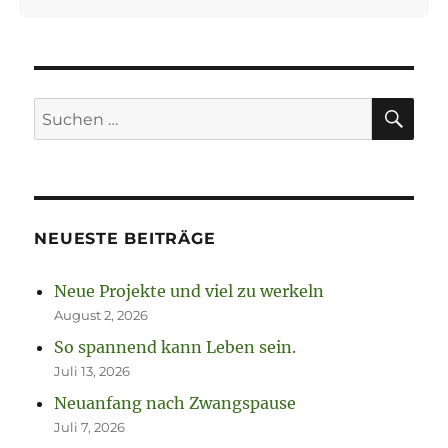
SU
Suchen
nach:
NEUESTE BEITRÄGE
Neue Projekte und viel zu werkeln
August 2, 2026
So spannend kann Leben sein.
Juli 13, 2026
Neuanfang nach Zwangspause
Juli 7, 2026