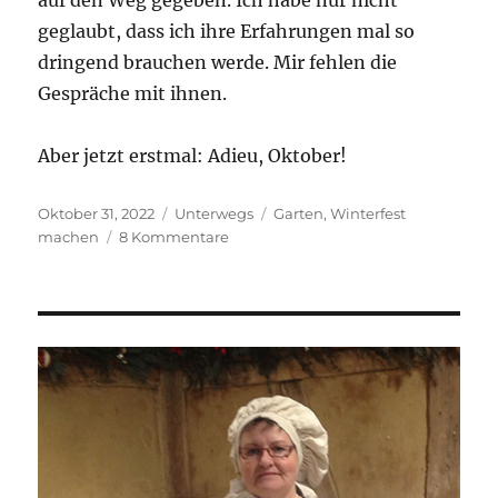
geglaubt, dass ich ihre Erfahrungen mal so
dringend brauchen werde. Mir fehlen die
Gespräche mit ihnen.
Aber jetzt erstmal: Adieu, Oktober!
Veröffentlicht
Kategorien
Schlagwörter
Oktober 31, 2022
Unterwegs
Garten
,
Winterfest
am
zu
machen
8 Kommentare
Adieu,
Oktober.