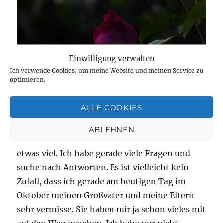
Einwilligung verwalten
Ich verwende Cookies, um meine Website und meinen Service zu
optimieren.
eine der letzten Rosen im Oktober-Abendlicht
In dieser letzten Woche im Oktober hätte ich
ALLE COOKIES
noch so vieles zu schreiben gehabt, aber es ist
besser, wenn ich alles, was mich im Moment
ABLEHNEN
arg belastet, alleine verarbeite. Es ist gerade
etwas viel. Ich habe gerade viele Fragen und
suche nach Antworten. Es ist vielleicht kein
Zufall, dass ich gerade am heutigen Tag im
Oktober meinen Großvater und meine Eltern
sehr vermisse. Sie haben mir ja schon vieles mit
auf den Weg gegeben. Ich habe nur nicht