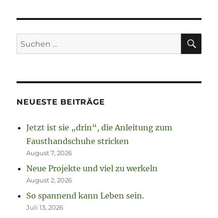
SU
Suchen
nach:
NEUESTE BEITRÄGE
Jetzt ist sie „drin“, die Anleitung zum
Fausthandschuhe stricken
August 7, 2026
Neue Projekte und viel zu werkeln
August 2, 2026
So spannend kann Leben sein.
Juli 13, 2026