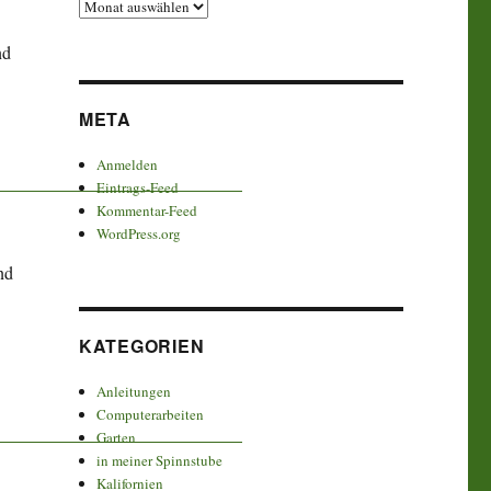
Archiv
nd
META
Anmelden
Eintrags-Feed
Kommentar-Feed
WordPress.org
nd
KATEGORIEN
Anleitungen
Computerarbeiten
Garten
in meiner Spinnstube
Kalifornien