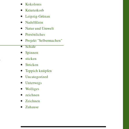
Kokolores
Kräuterkorb
Leipzig-Grünau
Nadelfilzen
Natur und Umwelt
Persönliches
Projekt "Selbermachen"
Schafe
Spinnen
s
sticken
Stricken
Teppich knüpfen
Uncategorized
Unterwegs
Wolliges
zeichnen
Zeichnen
Zuhause