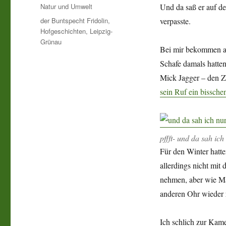
am
Kategorien
Natur und Umwelt
Und da saß er auf d
Schlagwörter
der Buntspecht Fridolin
,
verpasste.
Hofgeschichten
,
Leipzig-
Grünau
Bei mir bekommen al
Schafe damals hatte
Mick Jagger – den Zi
sein Ruf ein bisschen
pffft- und da sah ic
Für den Winter hatte
allerdings nicht mit 
nehmen, aber wie Mä
anderen Ohr wieder ra
Ich schlich zur Kam