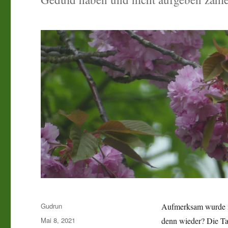
Autor
Gudrun
Aufmerksam wurde ic
Veröffentlicht
Mai 8, 2021
denn wieder? Die Ta