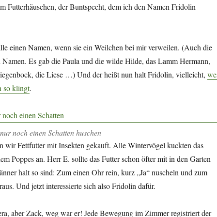
em Futterhäuschen, der Buntspecht, dem ich den Namen Fridolin
le einen Namen, wenn sie ein Weilchen bei mir verweilen. (Auch die
n Namen. Es gab die Paula und die wilde Hilde, das Lamm Hermann,
egenbock, die Liese …) Und der heißt nun halt Fridolin, vielleicht,
we
 so klingt
.
h nur noch einen Schatten huschen
n wir Fettfutter mit Insekten gekauft. Alle Wintervögel kuckten das
dem Poppes an. Herr E. sollte das Futter schon öfter mit in den Garten
nner halt so sind: Zum einen Ohr rein, kurz „Ja“ nuscheln und zum
us. Und jetzt interessierte sich also Fridolin dafür.
era, aber Zack, weg war er! Jede Bewegung im Zimmer registriert der