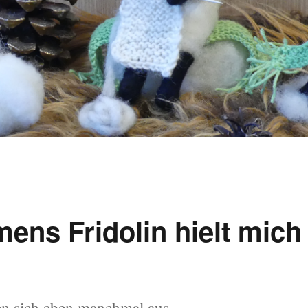
ens Fridolin hielt mich
en sich eben manchmal aus.