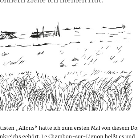
tisten „Alfons“ hatte ich zum ersten Mal von diesem Do
nkreichs gehört. Le Chambon-sur-Lignon heißt es und