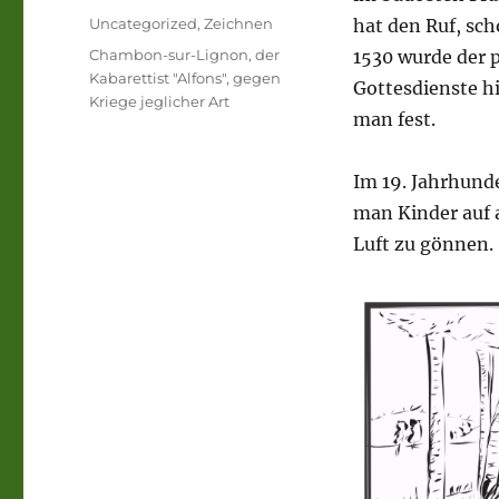
am
Kategorien
Uncategorized
,
Zeichnen
hat den Ruf, sch
Schlagwörter
Chambon-sur-Lignon
,
der
1530 wurde der p
Kabarettist "Alfons"
,
gegen
Gottesdienste hi
Kriege jeglicher Art
man fest.
Im 19. Jahrhund
man Kinder auf 
Luft zu gönnen.