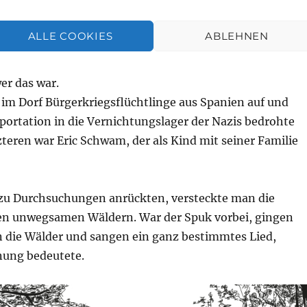
e nochmal zeigen.
 kam ein Notar ins Dorf und sagte, dass die
ALLE COOKIES
ABLEHNEN
t geerbt hat. Geschätzt 2 Mio Euro hat der 2020
c Schwam dem Dorf hinterlassen. Man musste erstmal
er das war.
m Dorf Bürgerkriegsflüchtlinge aus Spanien auf und
portation in die Vernichtungslager der Nazis bedrohte
zteren war Eric Schwam, der als Kind mit seiner Familie
zu Durchsuchungen anrückten, versteckte man die
den unwegsamen Wäldern. War der Spuk vorbei, gingen
 die Wälder und sangen ein ganz bestimmtes Lied,
nung bedeutete.