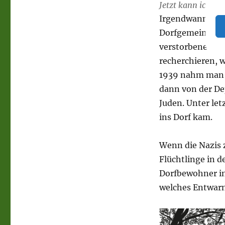
Jetzt kann ich si
Irgendwann jetzt
Dorfgemeinschaf
verstorbene Eri
recherchieren, w
1939 nahm man i
dann von der De
Juden. Unter let
ins Dorf kam.
Wenn die Nazis 
Flüchtlinge in 
Dorfbewohner in
welches Entwar