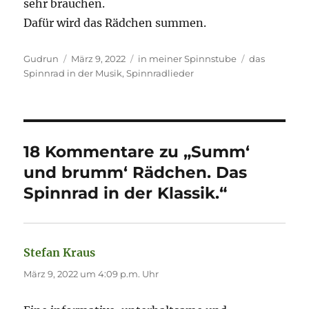
sehr brauchen.
Dafür wird das Rädchen summen.
Autor
Veröffentlicht
Kategorien
Schlagwörter
Gudrun
März 9, 2022
in meiner Spinnstube
das
am
Spinnrad in der Musik
,
Spinnradlieder
18 Kommentare zu „Summ‘
und brumm‘ Rädchen. Das
Spinnrad in der Klassik.“
Stefan Kraus
sagt:
März 9, 2022 um 4:09 p.m. Uhr