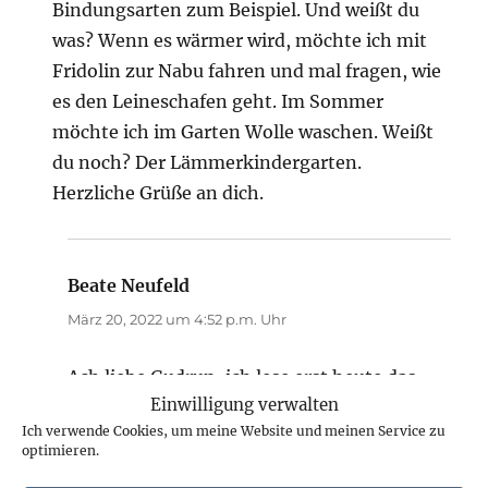
Bindungsarten zum Beispiel. Und weißt du
was? Wenn es wärmer wird, möchte ich mit
Fridolin zur Nabu fahren und mal fragen, wie
es den Leineschafen geht. Im Sommer
möchte ich im Garten Wolle waschen. Weißt
du noch? Der Lämmerkindergarten.
Herzliche Grüße an dich.
Beate Neufeld
sagt:
März 20, 2022 um 4:52 p.m. Uhr
Ach liebe Gudrun, ich lese erst heute das
Einwilligung verwalten
was du geantwortet hast.
Ich verwende Cookies, um meine Website und meinen Service zu
Ja ich erinnere mich sehr gerne an all das
optimieren.
was ich schönes mit dir erleben durfte.