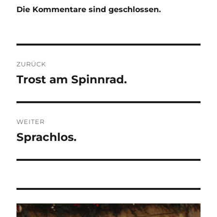
Die Kommentare sind geschlossen.
Beitragsnavigation
ZURÜCK
Trost am Spinnrad.
Vorheriger
Beitrag:
WEITER
Sprachlos.
Nächster
Beitrag: