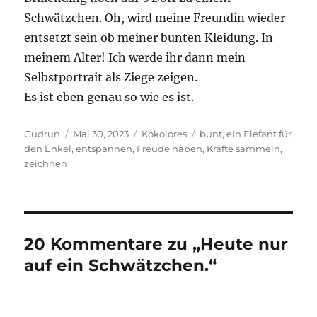
Schwätzchen. Oh, wird meine Freundin wieder
entsetzt sein ob meiner bunten Kleidung. In
meinem Alter! Ich werde ihr dann mein
Selbstportrait als Ziege zeigen.
Es ist eben genau so wie es ist.
Autor
Veröffentlicht
Kategorien
Schlagwörter
Gudrun
Mai 30, 2023
Kokolores
bunt
,
ein Elefant für
am
den Enkel
,
entspannen
,
Freude haben
,
Kräfte sammeln
,
zeichnen
20 Kommentare zu „Heute nur
auf ein Schwätzchen.“