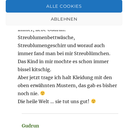
ALLE COOKIES
Mai 31, 2023 um 9:46 p.m. Uhr
ABLEHNEN
… also Streublümchen liebe ich schon
immer, liebe Gudrun.
Streublumenbettwäsche,
Streublumengeschirr und worauf auch
immer fand man bei mir Streublümchen.
Das Kind in mir mochte es schon immer
bissel kitschig.
Aber jetzt trage ich halt Kleidung mit den
oben erwähnten Mustern, das gab es bisher
noch nie.
Die heile Welt … sie tut uns gut!
Gudrun
sagt: