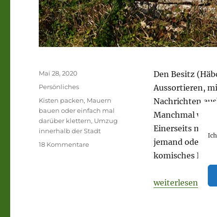
Veröffentlicht
Mai 28, 2020
Den Besitz (Häb
am
Kategorien
Persönliches
Aussortieren, m
Schlagwörter
Kisten packen
,
Mauern
Nachrichten ausb
bauen oder einfach mal
Manchmal weiß ic
darüber klettern
,
Umzug
Einerseits möch
innerhalb der Stadt
Ic
jemand oder etwa
zu
18 Kommentare
Mauern
komisches Ding i
bauen
oder
„Mauern bauen o
weiterlesen
lieber
mal
darüber
weg