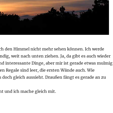
ich den Himmel nicht mehr sehen können. Ich werde
dig, weit nach unten ziehen. Ja, da gibt es auch wieder
d interessante Dinge, aber mir ist gerade etwas mulmig
en Regale sind leer, die ersten Wände auch. Wie
 doch gleich aussieht. Draußen fängt es gerade an zu
t und ich mache gleich mit.
nt gerade und ich mache gleich mit.“