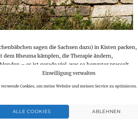
chenbäbchen sagen die Sachsen dazu) in Kisten packen,
it dem Rheuma kämpfen, die Therapie ändern,
lenden – es ist gerade viel, was so herunter prasselt.
h nicht, wie ich mit allem auf eimal umgehen soll.
Einwilligung verwalten
te ich Mauern bauen und andererseits möchte ich, dass
h verwende Cookies, um meine Website und meinen Service zu optimieren.
s die Mauer wieder einreißt und mich hervor zerrt. Ein
st das.
ALLE COOKIES
ABLEHNEN
der lieber mal darüber weg klettern.“