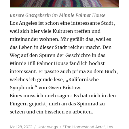
unsere Gastgeberin im Minnie Palmer House
Los Angeles ist schon eine interessante Stadt,
weil sich hier viele Kulturen treffen und
miteinander wohnen. Mir gefällt das, weil es
das Leben in dieser Stadt reicher macht. Den
Weg auf den Spuren der Geschichte in das
Minnie Hill Palmer House fand ich höchst
interessant. Er passte auch prima zu dem Buch,
welches ich gerade lese, „Kalifornische
Synphonie“ von Gwen Bristow.
Eines muss ich noch sagen: Es hat mich in den
Fingern gejuckt, mich an das Spinnrad zu
setzen und ein bisschen zu arbeiten.
Veröffentlicht
Kategorien
Schlagwörter
Mai 28, 2022
Unterwegs
"The Homestead Acre"
,
Los