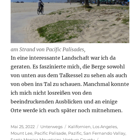
am Strand von Pacific Palisades,
In eine interessante Landschaft war ich da
geraten. Es faszinierte mich, die Berge sowohl
von unten aus dem Talkessel zu sehen als auch
von oben ins Tal zu schauen. Manchmal konnte
ich mich nicht losreißen von den
beeindruckenden Ausblicken und an einige
Orte werde ich euch später noch mitnehmen.
Veröffentlicht
Kategorien
Schlagwörter
Mai 25, 2022
Unterwegs
Kalifornien
,
Los Angeles
,
am
Mount Lee
,
Pacific Palisade
,
Pazific
,
San Fernando Vallay
,
Santa Monica Mountains
,
Ventura County