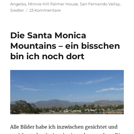
am
Angeles
,
Minnie Hill Palmer House
,
San Fernando Vallay
,
zu
Siedler
23 Kommentare
Homestead
acre
und
Die Santa Monica
Minnie
Hill
Mountains – ein bisschen
Palmer
bin ich noch dort
House
Alle Bilder habe ich inzwischen gesichtet und