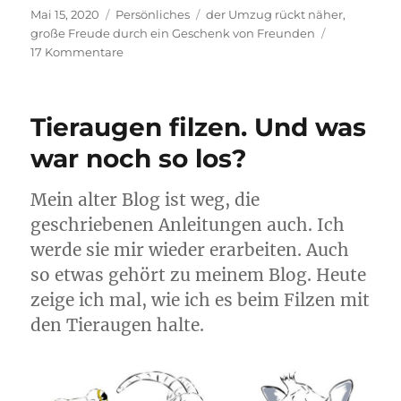
Veröffentlicht
Kategorien
Schlagwörter
Mai 15, 2020
Persönliches
der Umzug rückt näher
,
am
große Freude durch ein Geschenk von Freunden
zu
17 Kommentare
Eine
große
Freude
Tieraugen filzen. Und was
lässt
freiliegende
war noch so los?
Nerven
ruhen.
Mein alter Blog ist weg, die
geschriebenen Anleitungen auch. Ich
werde sie mir wieder erarbeiten. Auch
so etwas gehört zu meinem Blog. Heute
zeige ich mal, wie ich es beim Filzen mit
den Tieraugen halte.