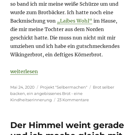
so band ich mir meine weiße Schürze um und
wurde zum Brotbäcker. Ich hatte noch eine
Backmischung von
„Laibes Wohl“
im Hause,
die mir meine Tochter aus dem Norden
geschickt hatte. Die muss nun nicht mit mir
umziehen und ich habe ein gutschmeckendes
Wikingerbrot, ein deftiges Körnerbrot.
„Damals nur Brotesser und heute auch mal Brotbäck
weiterlesen
Veröffentlicht
Kategorien
Schlagwörter
Mai 24, 2020
Projekt "Selbermachen"
Brot selber
am
backen
,
ein angebissenes Brot - eine
zu
Kindheitserinnerung
23 Kommentare
Damals
nur
Brotesser
Der Himmel weint gerade
und
heute