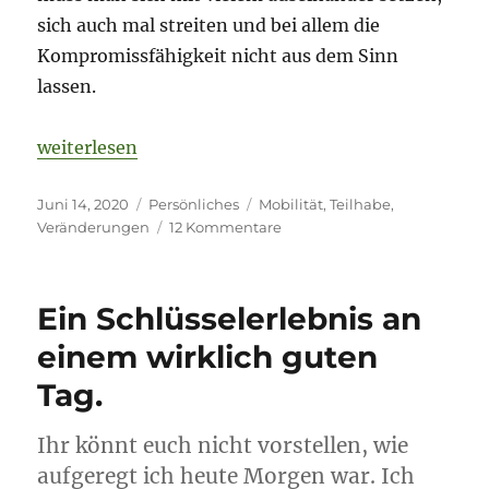
sich auch mal streiten und bei allem die
Kompromissfähigkeit nicht aus dem Sinn
lassen.
„Persönliche Veränderungen – denn es ist viel passi
weiterlesen
Veröffentlicht
Kategorien
Schlagwörter
Juni 14, 2020
Persönliches
Mobilität
,
Teilhabe
,
am
zu
Veränderungen
12 Kommentare
Persönliche
Veränderungen
–
Ein Schlüsselerlebnis an
denn
es
einem wirklich guten
ist
Tag.
viel
passiert.
Ihr könnt euch nicht vorstellen, wie
aufgeregt ich heute Morgen war. Ich