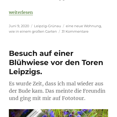
„Ein Schlüsselerlebnis an einem wirklich guten Tag
weiterlesen
Veröffentlicht
Kategorien
Schlagwörter
Juni 9, 2020
Leipzig-Grünau
eine neue Wohnung
,
am
zu
wie in einem großen Garten
31 Kommentare
Ein
Schlüsselerlebni
an
Besuch auf einer
einem
wirklich
Blühwiese vor den Toren
guten
Leipzigs.
Tag.
Es wurde Zeit, dass ich mal wieder aus
der Bude kam. Das meinte die Freundin
und ging mit mir auf Fototour.