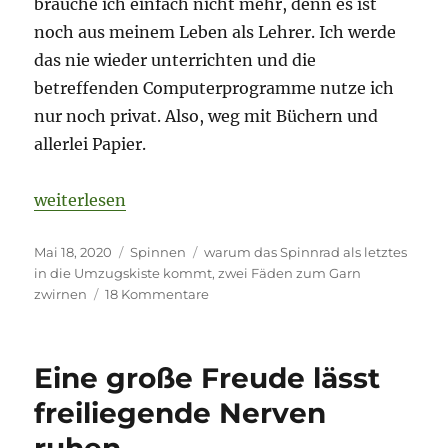
brauche ich einfach nicht mehr, denn es ist
noch aus meinem Leben als Lehrer. Ich werde
das nie wieder unterrichten und die
betreffenden Computerprogramme nutze ich
nur noch privat. Also, weg mit Büchern und
allerlei Papier.
„Aus der Umzugskiste: In der Pause wird gezwirnt.“
weiterlesen
Veröffentlicht
Kategorien
Schlagwörter
Mai 18, 2020
Spinnen
warum das Spinnrad als letztes
am
in die Umzugskiste kommt
,
zwei Fäden zum Garn
zu
zwirnen
18 Kommentare
Aus
der
Umzugskiste:
Eine große Freude lässt
In
der
freiliegende Nerven
Pause
ruhen.
wird