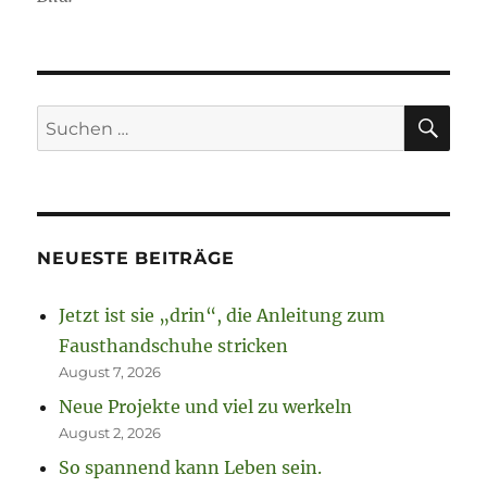
SU
Suchen
nach:
NEUESTE BEITRÄGE
Jetzt ist sie „drin“, die Anleitung zum
Fausthandschuhe stricken
August 7, 2026
Neue Projekte und viel zu werkeln
August 2, 2026
So spannend kann Leben sein.