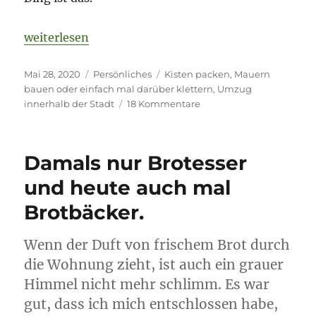
„Mauern bauen oder lieber mal darüber weg kletter
weiterlesen
Veröffentlicht
Kategorien
Schlagwörter
Mai 28, 2020
Persönliches
Kisten packen
,
Mauern
am
bauen oder einfach mal darüber klettern
,
Umzug
zu
innerhalb der Stadt
18 Kommentare
Mauern
bauen
oder
Damals nur Brotesser
lieber
mal
und heute auch mal
darüber
Brotbäcker.
weg
klettern.
Wenn der Duft von frischem Brot durch
die Wohnung zieht, ist auch ein grauer
Himmel nicht mehr schlimm. Es war
gut, dass ich mich entschlossen habe,