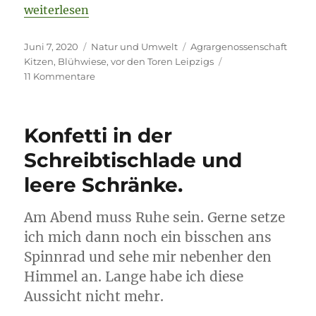
„Besuch auf einer Blühwiese vor den Toren Leipzigs
weiterlesen
Veröffentlicht
Kategorien
Schlagwörter
Juni 7, 2020
Natur und Umwelt
Agrargenossenschaft
am
Kitzen
,
Blühwiese
,
vor den Toren Leipzigs
zu
11 Kommentare
Besuch
auf
einer
Konfetti in der
Blühwiese
vor
Schreibtischlade und
den
leere Schränke.
Toren
Leipzigs.
Am Abend muss Ruhe sein. Gerne setze
ich mich dann noch ein bisschen ans
Spinnrad und sehe mir nebenher den
Himmel an. Lange habe ich diese
Aussicht nicht mehr.