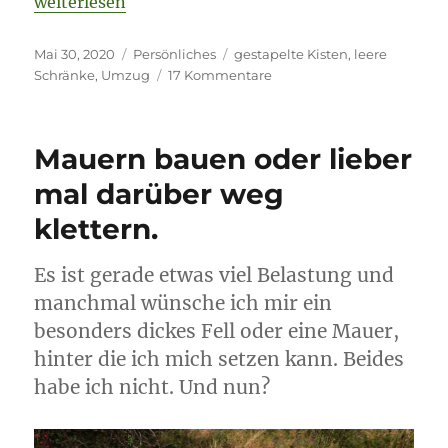
„Konfetti in der Schreibtischlade und leere Schränk
weiterlesen
Veröffentlicht
Kategorien
Schlagwörter
Mai 30, 2020
Persönliches
gestapelte Kisten
,
leere
am
zu
Schränke
,
Umzug
17 Kommentare
Konfetti
in
der
Mauern bauen oder lieber
Schreibtischlade
und
mal darüber weg
leere
klettern.
Schränke.
Es ist gerade etwas viel Belastung und
manchmal wünsche ich mir ein
besonders dickes Fell oder eine Mauer,
hinter die ich mich setzen kann. Beides
habe ich nicht. Und nun?