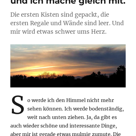
und ich mache gleich mit.
auch
mal
Die ersten Kisten sind gepackt, die
Brotbäcker.
ersten Regale und Wände sind leer. Und
mir wird etwas schwer ums Herz.
S
o werde ich den Himmel nicht mehr
sehen können. Ich werde bodenständig,
weit nach unten ziehen. Ja, da gibt es
auch wieder schöne und interessante Dinge,
aber mir ist gerade etwas mulmig zumute. Die