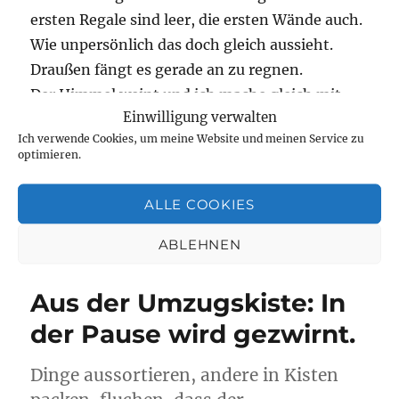
ersten Regale sind leer, die ersten Wände auch.
Wie unpersönlich das doch gleich aussieht.
Draußen fängt es gerade an zu regnen.
Der Himmel weint und ich mache gleich mit.
Einwilligung verwalten
Ich verwende Cookies, um meine Website und meinen Service zu
„Der Himmel weint gerade und ich mache gleich mit
weiterlesen
optimieren.
Veröffentlicht
Kategorien
Schlagwörter
Mai 22, 2020
Persönliches
Kisten packen
,
Regale und
ALLE COOKIES
am
Wände werden leer
,
Sehnsucht nach meiner Familie
,
zu
Umzug
,
wenn der Himmel weint
25 Kommentare
ABLEHNEN
Der
Himmel
weint
Aus der Umzugskiste: In
gerade
und
der Pause wird gezwirnt.
ich
mache
Dinge aussortieren, andere in Kisten
gleich
mit.