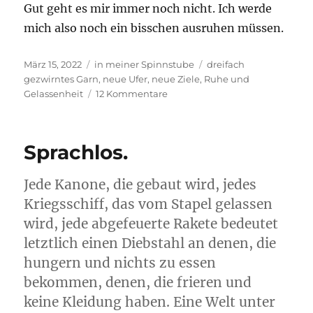
Gut geht es mir immer noch nicht. Ich werde
mich also noch ein bisschen ausruhen müssen.
Veröffentlicht
Kategorien
Schlagwörter
März 15, 2022
in meiner Spinnstube
dreifach
am
gezwirntes Garn
,
neue Ufer
,
neue Ziele
,
Ruhe und
zu
Gelassenheit
12 Kommentare
Dreifach
hält
besser
Sprachlos.
Jede Kanone, die gebaut wird, jedes
Kriegsschiff, das vom Stapel gelassen
wird, jede abgefeuerte Rakete bedeutet
letztlich einen Diebstahl an denen, die
hungern und nichts zu essen
bekommen, denen, die frieren und
keine Kleidung haben. Eine Welt unter