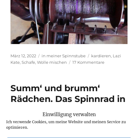
Veröffentlicht
Kategorien
Schlagwörter
März 12, 2022
in meiner Spinnstube
kardieren
,
Lazi
am
zu
Kate
,
Schafe
,
Wolle mischen
17 Kommentare
Sprachlos.
Summ‘ und brumm‘
Rädchen. Das Spinnrad in
der Klassik.
Einwilligung verwalten
Ich verwende Cookies, um meine Website und meinen Service zu
optimieren.
Singen geht gerade bei mir gar nich, aber an
den Ohren habe ich ja nix und so habe ich mir