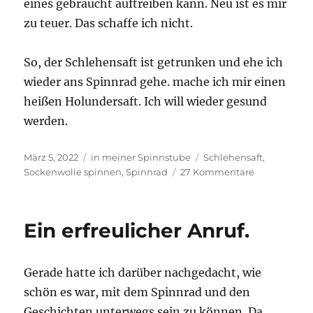
eines gebraucht auftreiben kann. Neu ist es mir
zu teuer. Das schaffe ich nicht.
So, der Schlehensaft ist getrunken und ehe ich
wieder ans Spinnrad gehe. mache ich mir einen
heißen Holundersaft. Ich will wieder gesund
werden.
Veröffentlicht
Kategorien
Schlagwörter
März 5, 2022
in meiner Spinnstube
Schlehensaft
,
am
zu
Sockenwolle spinnen
,
Spinnrad
27 Kommentare
Trost
am
Spinnrad.
Ein erfreulicher Anruf.
Gerade hatte ich darüber nachgedacht, wie
schön es war, mit dem Spinnrad und den
Geschichten unterwegs sein zu können. Da