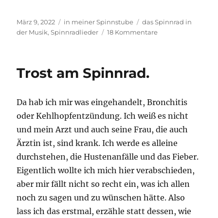
Veröffentlicht
Kategorien
Schlagwörter
März 9, 2022
in meiner Spinnstube
das Spinnrad in
am
zu
der Musik
,
Spinnradlieder
18 Kommentare
Summ‘
und
brumm‘
Trost am Spinnrad.
Rädchen.
Das
Spinnrad
Da hab ich mir was eingehandelt, Bronchitis
in
der
oder Kehlhopfentzündung. Ich weiß es nicht
Klassik.
und mein Arzt und auch seine Frau, die auch
Ärztin ist, sind krank. Ich werde es alleine
durchstehen, die Hustenanfälle und das Fieber.
Eigentlich wollte ich mich hier verabschieden,
aber mir fällt nicht so recht ein, was ich allen
noch zu sagen und zu wünschen hätte. Also
lass ich das erstmal, erzähle statt dessen, wie